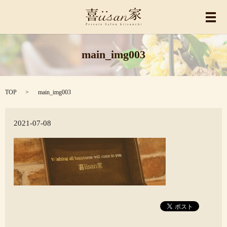
メ
main_img003
TOP
main_img003
2021-07-08