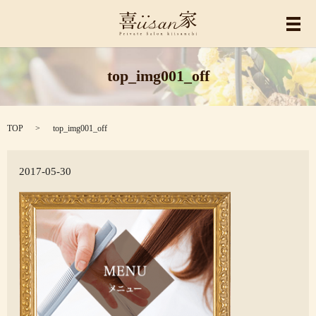
メ
top_img001_off
TOP
top_img001_off
2017-05-30